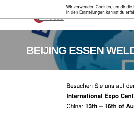
to
Wir verwenden Cookies, um dir die 
content
In den
Einstellungen
kannst du erfa
Unternehmen
Elek
BEIJING ESSEN WELD
Besuchen Sie uns auf de
International Expo Cent
China:
13th – 16th of A